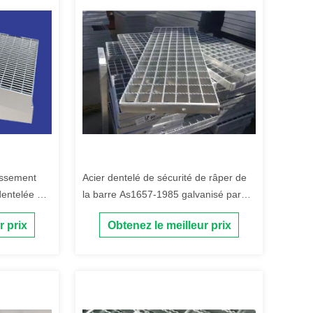
lissement
Acier dentelé de sécurité de râper de
dentelée par
la barre As1657-1985 galvanisé par
norme
r prix
Obtenez le meilleur prix