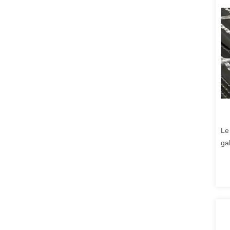
Le 
ga
l'