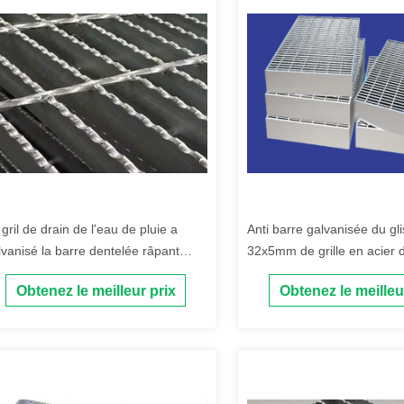
gril de drain de l'eau de pluie a
Anti barre galvanisée du g
lvanisé la barre dentelée râpant
32x5mm de grille en acier 
acier plongé chaud
allée dentée
Obtenez le meilleur prix
Obtenez le meilleu