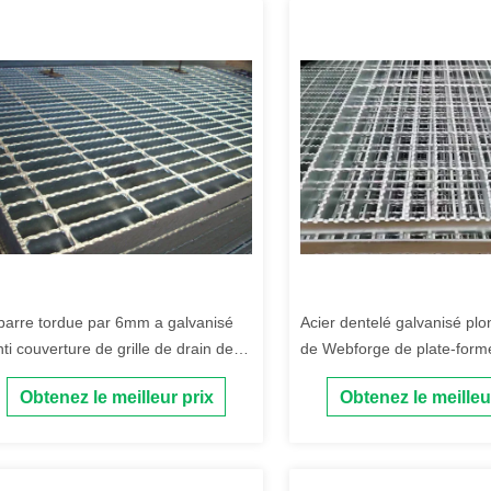
 barre tordue par 6mm a galvanisé
Acier dentelé galvanisé pl
nti couverture de grille de drain de
de Webforge de plate-form
issement de grilles en acier
passage couvert de grille d
Obtenez le meilleur prix
Obtenez le meilleu