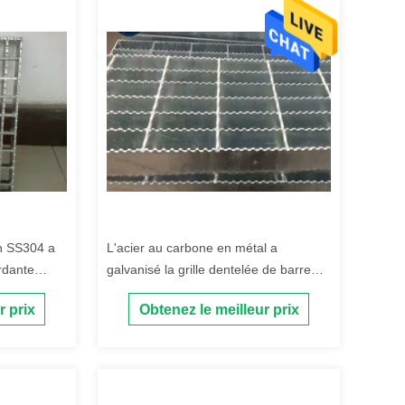
on SS304 a
L'acier au carbone en métal a
rdante
galvanisé la grille dentelée de barre
pour la construction et le trottoir
r prix
Obtenez le meilleur prix