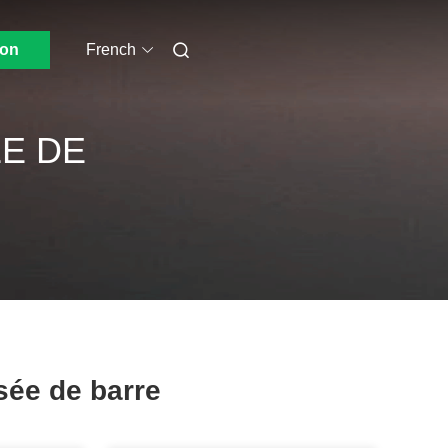
ion
French
ÉE DE
sée de barre