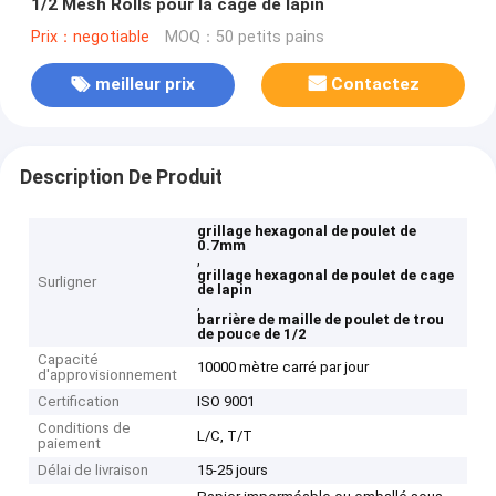
1/2 Mesh Rolls pour la cage de lapin
Prix：negotiable
MOQ：50 petits pains
meilleur prix
Contactez
Description De Produit
grillage hexagonal de poulet de
0.7mm
,
grillage hexagonal de poulet de cage
Surligner
de lapin
,
barrière de maille de poulet de trou
de pouce de 1/2
Capacité
10000 mètre carré par jour
d'approvisionnement
Certification
ISO 9001
Conditions de
L/C, T/T
paiement
Délai de livraison
15-25 jours