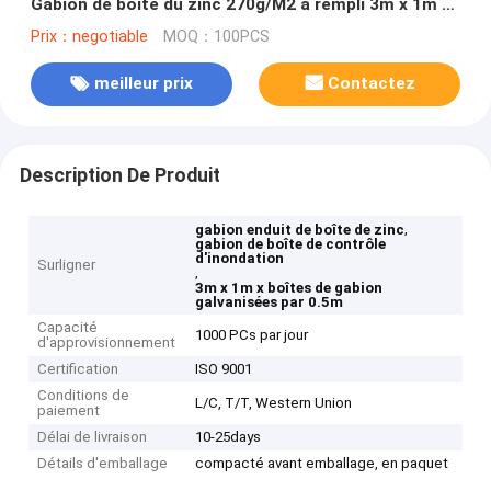
Gabion de boîte du zinc 270g/M2 a rempli 3m x 1m x
0.5m
Prix：negotiable
MOQ：100PCS
meilleur prix
Contactez
Description De Produit
,
gabion enduit de boîte de zinc
gabion de boîte de contrôle
d'inondation
Surligner
,
3m x 1m x boîtes de gabion
galvanisées par 0.5m
Capacité
1000 PCs par jour
d'approvisionnement
Certification
ISO 9001
Conditions de
L/C, T/T, Western Union
paiement
Délai de livraison
10-25days
Détails d'emballage
compacté avant emballage, en paquet