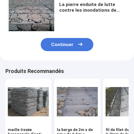
La pierre enduite de lutte
contre les inondations de
Gabion de boîte du zinc
270g/M2 a rempli 3m x 1m x
0.5m
Continuer
Produits Recommandés
maille tissée
la berge de 2m x de
fil de filet du 