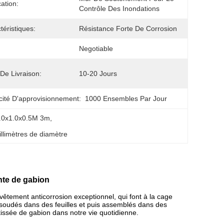
cation:
Contrôle Des Inondations
téristiques:
Résistance Forte De Corrosion
Negotiable
 De Livraison:
10-20 Jours
ité D'approvisionnement:
1000 Ensembles Par Jour
4.0x1.0x0.5M 3m
, 
, 
llimètres de diamètre
nte de gabion
vêtement anticorrosion exceptionnel, qui font à la cage
t soudés dans des feuilles et puis assemblés dans des
tissée de gabion dans notre vie quotidienne.