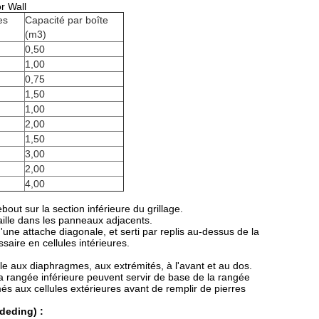
r Wall
es
Capacité par boîte
(m3)
0,50
1,00
0,75
1,50
1,00
2,00
1,50
3,00
2,00
4,00
out sur la section inférieure du grillage.
aille dans les panneaux adjacents.
'une attache diagonale, et serti par replis au-dessus de la
ssaire en cellules intérieures.
rale aux diaphragmes, aux extrémités, à l'avant et au dos.
a rangée inférieure peuvent servir de base de la rangée
més aux cellules extérieures avant de remplir de pierres
deding) :