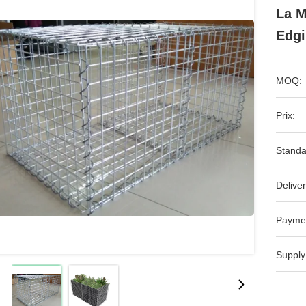
La M
Edgi
MOQ:
Prix:
Standa
Deliver
Payme
Supply