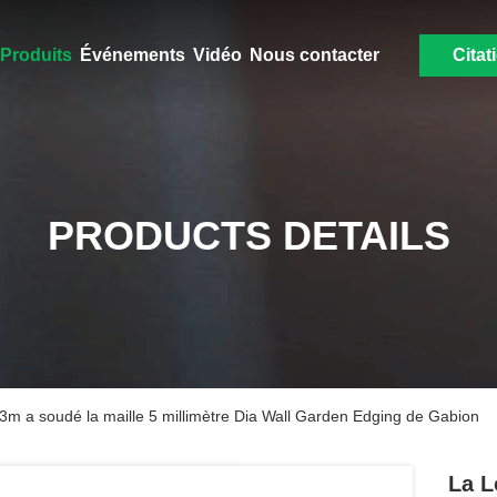
Produits
Événements
Vidéo
Nous contacter
Citat
PRODUCTS DETAILS
3m a soudé la maille 5 millimètre Dia Wall Garden Edging de Gabion
La L