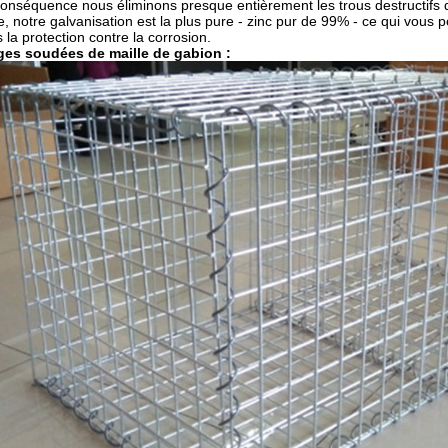
onséquence nous éliminons presque entièrement les trous destructifs 
e, notre galvanisation est la plus pure - zinc pur de 99% - ce qui vous
 la protection contre la corrosion.
ges soudées de maille de gabion :