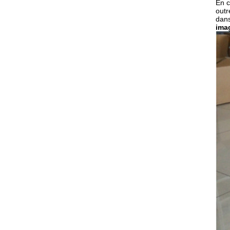
En c
outr
dans
ima