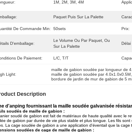
ongueur:
1M, 2M, 3M, 4M
Appli
mballage:
Paquet Puis Sur La Palette
Carac
uantité De Commande Min:
50sets
Prix:
Le Volume Ou Par Paquet, Ou 
tails D'emballage:
Délai
Sur La Palette
onditions De Paiement:
L/C, T/T
Capac
maille de gabion soudée par longueur de 
gh Light:
maille de gabion soudée par 4.0x1.0x0.5M
bordure de jardin de mur de gabion de 5 mi
roduct Description
ne d'anping fournissant la maille soudée galvanisée résista
ils soudés de maille de gabion :
anier soudé de gabion est fait de matériaux de haute qualité avec le re
ée de gabion par durée de vie plus stable et plus longue. Les fils son
s. La cage soudée de gabion a une application d'éventail que la cage 
ensions soudées de cage de maille de gabion :