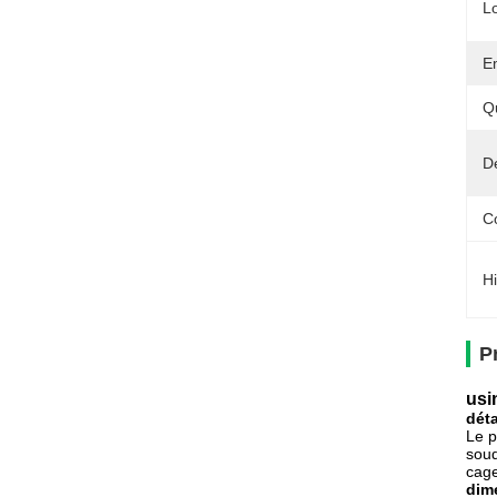
L
E
Q
Dé
C
Hi
P
usi
déta
Le p
soud
cage
dim