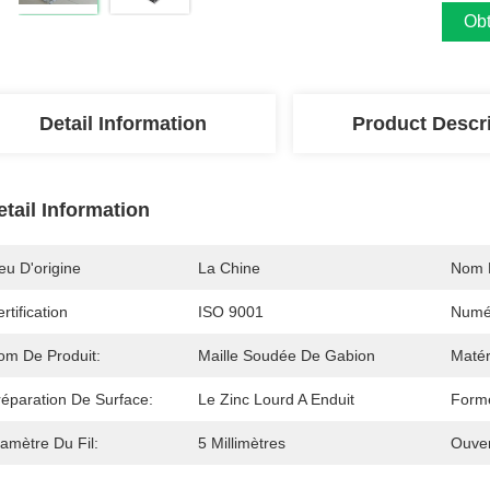
Obt
Detail Information
Product Descr
etail Information
eu D'origine
La Chine
Nom 
rtification
ISO 9001
Numé
om De Produit:
Maille Soudée De Gabion
Matér
réparation De Surface:
Le Zinc Lourd A Enduit
Form
amètre Du Fil:
5 Millimètres
Ouver