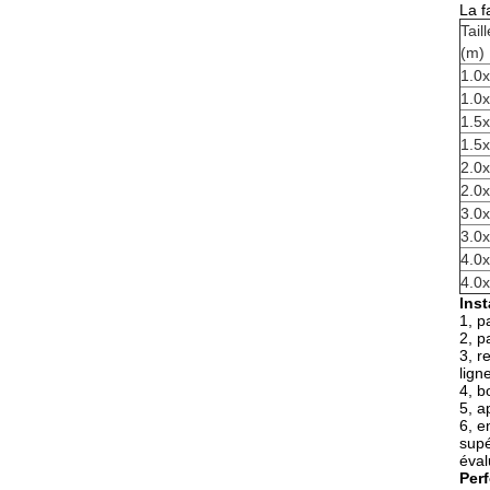
La f
Tail
(m)
1.0x
1.0x
1.5x
1.5x
2.0x
2.0x
3.0x
3.0x
4.0x
4.0x
lnst
1, p
2, p
3, r
lign
4, b
5, a
6, e
supé
éva
Per