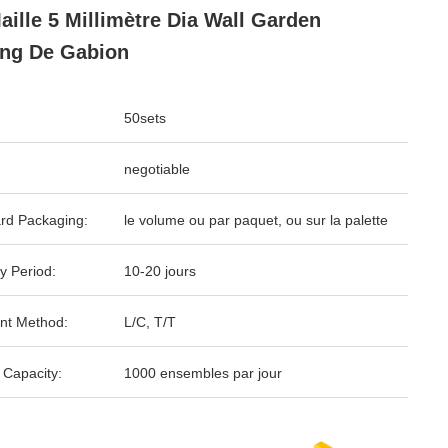
aille 5 Millimètre Dia Wall Garden
ng De Gabion
50sets
negotiable
rd Packaging:
le volume ou par paquet, ou sur la palette
y Period:
10-20 jours
nt Method:
L/C, T/T
 Capacity:
1000 ensembles par jour