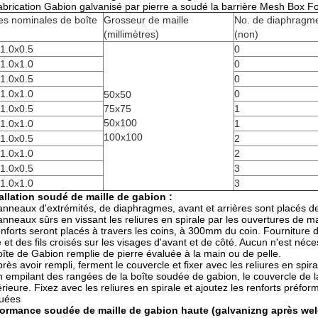
abrication Gabion galvanisé par pierre a soudé la barrière Mesh Box Fo
les nominales de boîte
Grosseur de maille
No. de diaphragm
(millimètres)
(non)
1.0x0.5
0
1.0x1.0
0
1.0x0.5
0
1.0x1.0
0
50x50
1.0x0.5
75x75
1
50x100
1.0x1.0
1
100x100
1.0x0.5
2
1.0x1.0
2
1.0x0.5
3
1.0x1.0
3
allation soudé de maille de gabion :
anneaux d'extrémités, de diaphragmes, avant et arrières sont placés deb
anneaux sûrs en vissant les reliures en spirale par les ouvertures de m
enforts seront placés à travers les coins, à 300mm du coin. Fourniture d
e et des fils croisés sur les visages d'avant et de côté. Aucun n'est néce
oîte de Gabion remplie de pierre évaluée à la main ou de pelle.
près avoir rempli, ferment le couvercle et fixer avec les reliures en spi
n empilant des rangées de la boîte soudée de gabion, le couvercle de l
rieure. Fixez avec les reliures en spirale et ajoutez les renforts préfor
luées
formance soudée de maille de gabion haute (galvanizng après wel