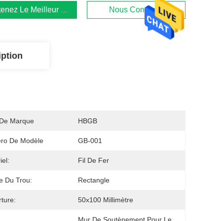
enez Le Meilleur Prix
Nous Contacter
iption
De Marque
HBGB
ro De Modèle
GB-001
iel:
Fil De Fer
e Du Trou:
Rectangle
ture:
50x100 Millimètre
Mur De Soutènement Pour Le 