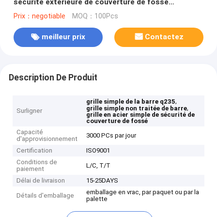
sécurité extérieure de couverture de fossé
résistante
Prix：negotiable
MOQ：100Pcs
meilleur prix
Contactez
Description De Produit
,
grille simple de la barre q235
,
grille simple non traitée de barre
Surligner
grille en acier simple de sécurité de
couverture de fossé
Capacité
3000 PCs par jour
d'approvisionnement
Certification
ISO9001
Conditions de
L/C, T/T
paiement
Délai de livraison
15-25DAYS
emballage en vrac, par paquet ou par la
Détails d'emballage
palette