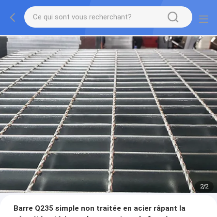
2
/
2
Barre Q235 simple non traitée en acier râpant la