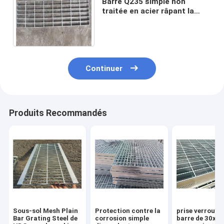
Barre Q235 simple non
traitée en acier râpant la
sécurité extérieure de
couverture de fossé
résistante
Continuer
Produits Recommandés
Sous-sol Mesh Plain
Protection contre la
prise verrouill
Bar Grating Steel de
corrosion simple
barre de 30x5