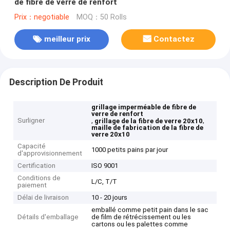
de fibre de verre de renfort
Prix：negotiable
MOQ：50 Rolls
meilleur prix
Contactez
Description De Produit
grillage imperméable de fibre de
verre de renfort
Surligner
,
,
grillage de la fibre de verre 20x10
maille de fabrication de la fibre de
verre 20x10
Capacité
1000 petits pains par jour
d'approvisionnement
Certification
ISO 9001
Conditions de
L/C, T/T
paiement
Délai de livraison
10 - 20 jours
emballé comme petit pain dans le sac
Détails d'emballage
de film de rétrécissement ou les
cartons ou les palettes comme